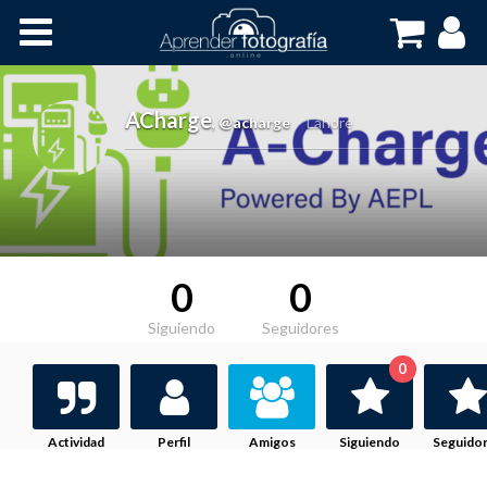
Inicio
Cursos OnLine
ACharge
,
@acharge
Lahore
0
0
Siguiendo
Seguidores
0
Actividad
Perfil
Amigos
Siguiendo
Seguido