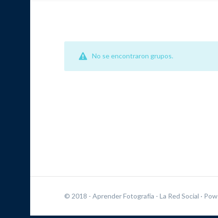
No se encontraron grupos.
© 2018 - Aprender Fotografía - La Red Social
· Pow