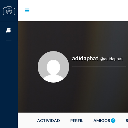
Cursos OnLine
adidaphat
@adidaphat
,
ACTIVIDAD
PERFIL
AMIGOS
0