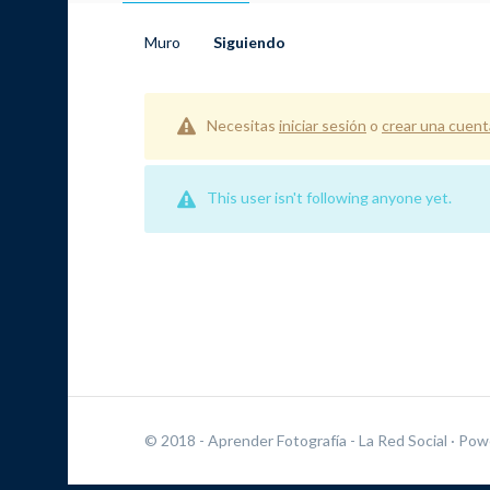
Muro
Siguiendo
Necesitas
iniciar sesión
o
crear una cuent
This user isn't following anyone yet.
© 2018 - Aprender Fotografía - La Red Social
· Pow