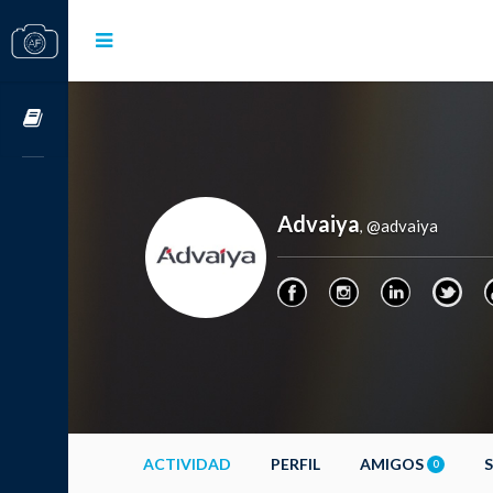
Cursos OnLine
Advaiya
@advaiya
,
ACTIVIDAD
PERFIL
AMIGOS
0