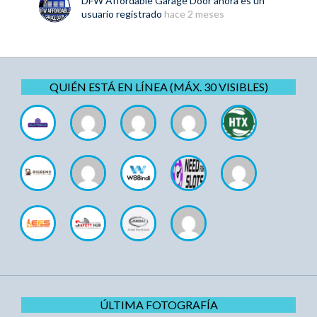
DFW Affordable Garage Door
ahora es un
usuario registrado
hace 2 meses
QUIÉN ESTÁ EN LÍNEA (MÁX. 30 VISIBLES)
ÚLTIMA FOTOGRAFÍA