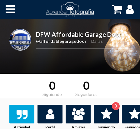
Inicio
Cursos OnLine
DFW Affordable Garage Door
,
@affordablegaragedoor
Dallas
0
0
Siguiendo
Seguidores
0
Actividad
Perfil
Amigos
Siguiendo
Seguido