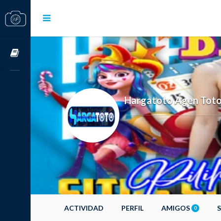
Cursos OnLine
Hargatoto Agen Tot
ACTIVIDAD
PERFIL
AMIGOS
0