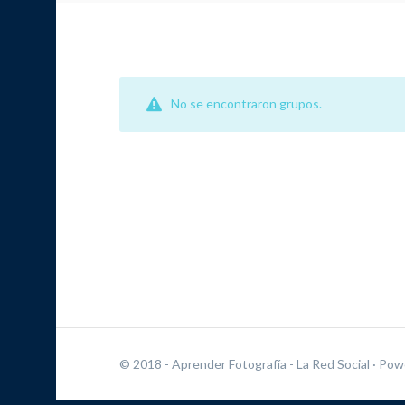
No se encontraron grupos.
© 2018 - Aprender Fotografía - La Red Social
· Pow