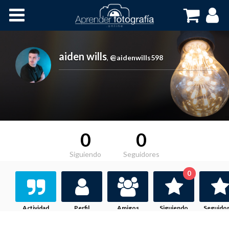
Inicio
Cursos OnLine
aiden wills
,
@aidenwills598
0
0
Siguiendo
Seguidores
0
Actividad
Perfil
Amigos
Siguiendo
Seguido