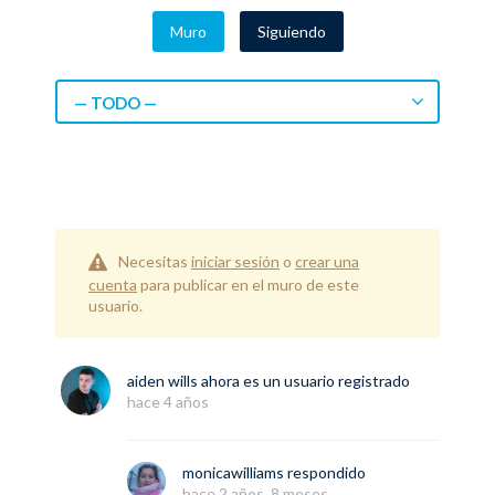
Muro
Siguiendo
— TODO —
Necesitas
iniciar sesión
o
crear una
cuenta
para publicar en el muro de este
usuario.
aiden wills
ahora es un usuario registrado
hace 4 años
monicawilliams
respondido
hace 2 años, 8 meses