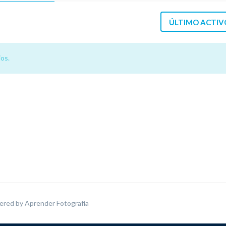
ÚLTIMO ACTIV
os.
ered by
Aprender Fotografía