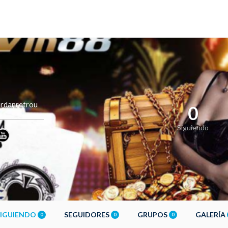
ordanretrou
0
Siguiendo
SIGUIENDO
SEGUIDORES
GRUPOS
GALERÍA
0
0
0