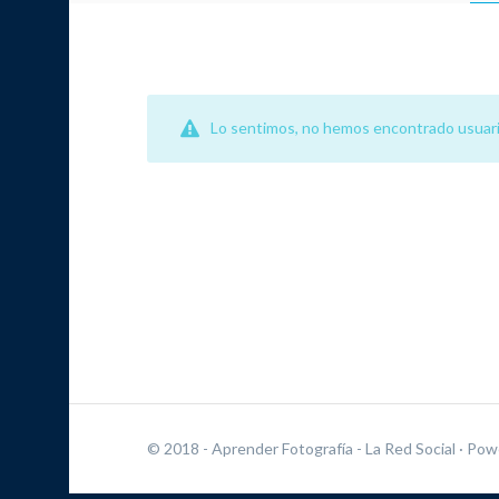
Lo sentimos, no hemos encontrado usuari
© 2018 - Aprender Fotografía - La Red Social
· Pow