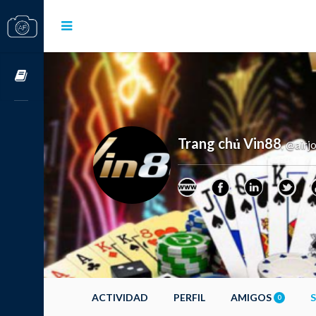
Cursos OnLine
Trang chủ Vin88
@airj
,
ACTIVIDAD
PERFIL
AMIGOS
0