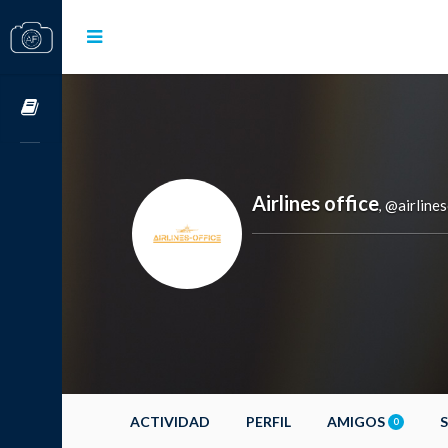
Cursos OnLine
Airlines office
@airlines
,
ACTIVIDAD
PERFIL
AMIGOS
0