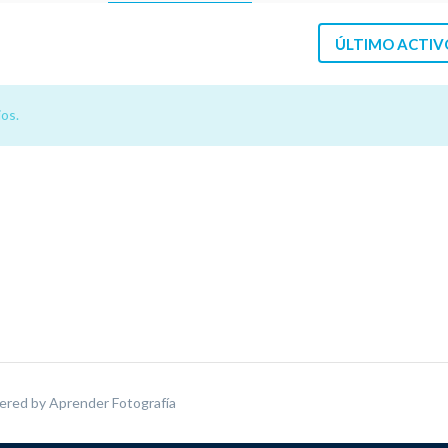
ÚLTIMO ACTIV
os.
ered by
Aprender Fotografía