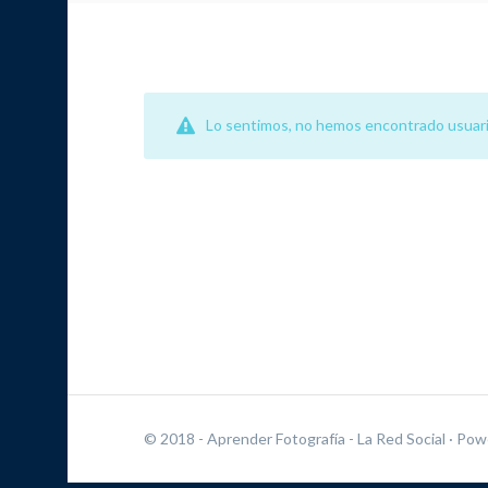
Lo sentimos, no hemos encontrado usuari
© 2018 - Aprender Fotografía - La Red Social
· Pow