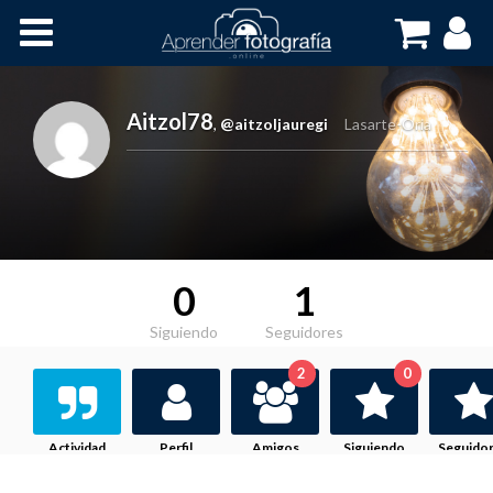
Inicio
Cursos OnLine
Aitzol78
,
@aitzoljauregi
Lasarte-Oria
0
1
Siguiendo
Seguidores
2
0
Actividad
Perfil
Amigos
Siguiendo
Seguido