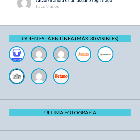
Aitzol78
ahora es un usuario registrado
hace 8 años
QUIÉN ESTÁ EN LÍNEA (MÁX. 30 VISIBLES)
ÚLTIMA FOTOGRAFÍA