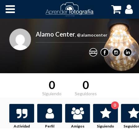
Inicio
Cursos OnLine
Alamo Center
,
@alamocenter
Houston
0
0
Siguiendo
Seguidores
0
Actividad
Perfil
Amigos
Siguiendo
Seguido