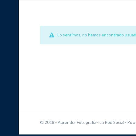
Lo sentimos, no hemos encontrado usuari
© 2018 - Aprender Fotografía - La Red Social
· Pow