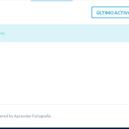
ÚLTIMO ACTIV
os.
ered by
Aprender Fotografía