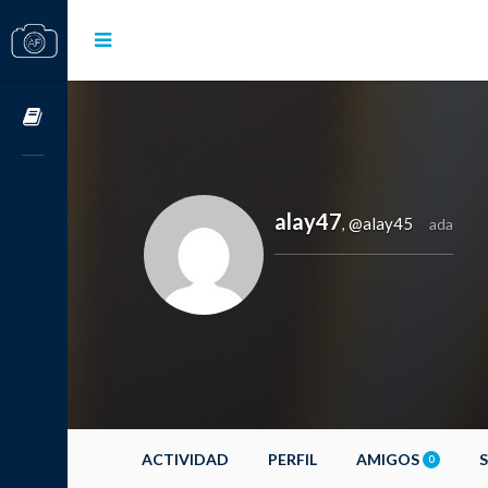
Cursos OnLine
alay47
@alay45
,
ada
ACTIVIDAD
PERFIL
AMIGOS
0