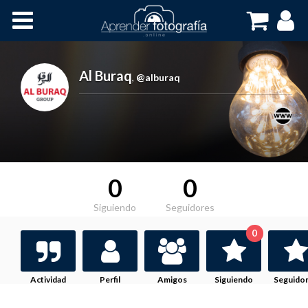
Inicio
Cursos OnLine
Al Buraq
,
@alburaq
0
0
Siguiendo
Seguidores
0
Actividad
Perfil
Amigos
Siguiendo
Seguido