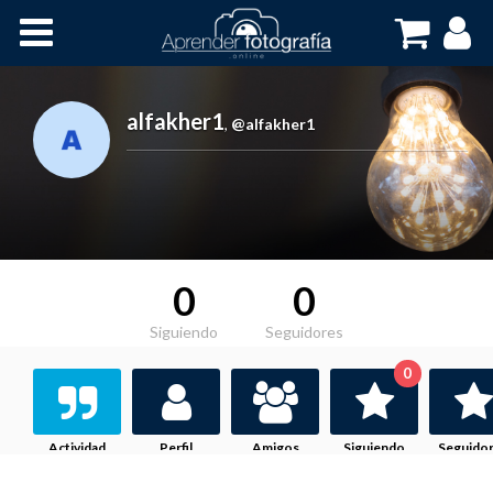
Inicio
Cursos OnLine
alfakher1
,
@alfakher1
0
0
Siguiendo
Seguidores
0
Actividad
Perfil
Amigos
Siguiendo
Seguido