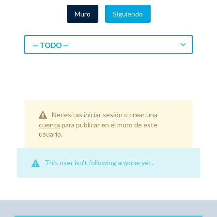
Muro
Siguiendo
— TODO —
Necesitas
iniciar sesión
o
crear una
cuenta
para publicar en el muro de este
usuario.
This user isn't following anyone yet.