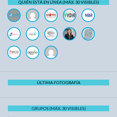
QUIÉN ESTÁ EN LÍNEA (MÁX. 30 VISIBLES)
ÚLTIMA FOTOGRAFÍA
GRUPOS (MÁX. 30 VISIBLES)