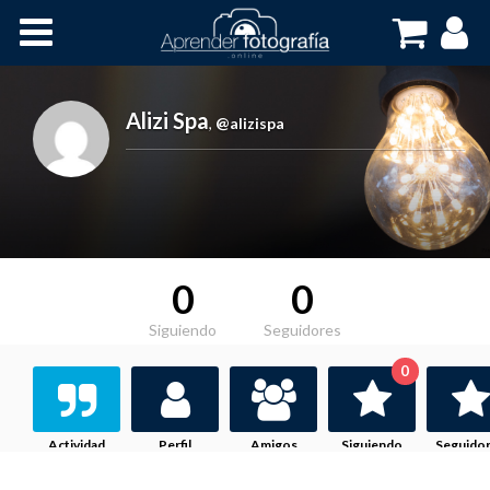
Inicio
Cursos OnLine
Alizi Spa
,
@alizispa
0
0
Siguiendo
Seguidores
0
Actividad
Perfil
Amigos
Siguiendo
Seguido