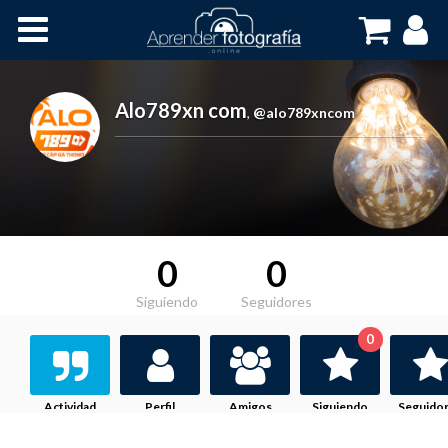
Inicio
Cursos OnLine
Alo789xn com
,
@alo789xncom
0
0
Siguiendo
Seguidores
0
Actividad
Perfil
Amigos
Siguiendo
Seguido