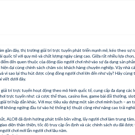
 gần đây, thị trường giải trí trực tuyến phát triển mạnh mẽ, kéo theo sự ra
ái quốc tế với quy mô và chất lượng ngày càng cao. Giữa rất nhiều lựa chọ
 điểm đến quen thuộc của đông đảo người chơi nhờ vào sự đa dạng sản phẩ
 hiện đại cùng chính sách chăm sóc khách hàng chuyên nghiệp. Vậy nhà cá
t và vì sao lại thu hút được cộng đồng người chơi lớn đến như vậy? Hãy cùng 
i viết dưới đây.
 giải trí trực tuyến hoạt động theo mô hình quốc tế, cung cấp đa dạng các l
chơi trực tuyến như: cá cược thể thao, casino live, game bài đổi thưởng, sl
giải trí hấp dẫn khác. Với mục tiêu xây dựng một sân chơi minh bạch – an t
8 không ngừng đầu tư vào hệ thống kỹ thuật cũng như nâng cao trải nghi
mắt, ALO8 đã định hướng phát triển bền vững, lấy người chơi làm trung tâm
giao diện thân thiện, tốc độ truy cập ổn định và các chính sách ưu đãi được 
người chơi mới lẫn người chơi lâu năm.