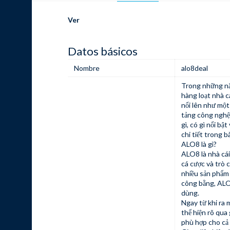
Ver
Datos básicos
Nombre
alo8deal
Trong những năm
hàng loạt nhà c
nổi lên như một
tảng công nghệ
gì, có gì nổi bậ
chi tiết trong bà
ALO8
là gì?
ALO8 là nhà cái
cá cược và trò 
nhiều sản phẩm 
công bằng, ALO
dùng.
Ngay từ khi ra 
thể hiện rõ qua 
phù hợp cho cả 