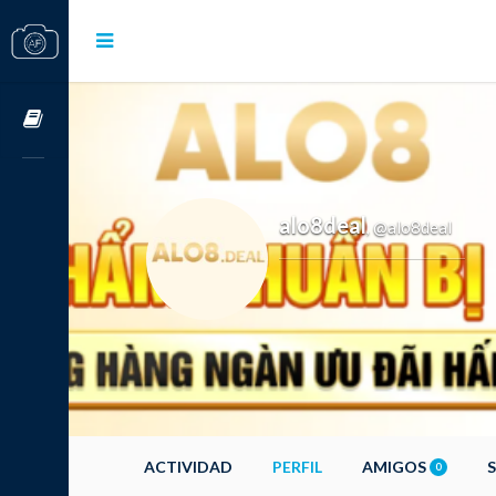
Cursos OnLine
alo8deal
@alo8deal
,
ACTIVIDAD
PERFIL
AMIGOS
0