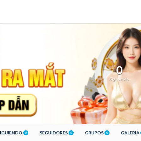
0
Siguiendo
SIGUIENDO
SEGUIDORES
GRUPOS
GALERÍA
0
0
0