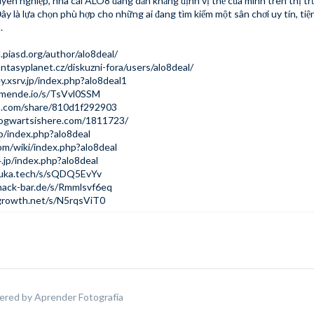
ên nghiệp, nhà cái ALO8 đang dần khẳng định vị thế của mình trên thị tr
Đây là lựa chọn phù hợp cho những ai đang tìm kiếm một sân chơi uy tín, tiện
.
.piasd.org/author/alo8deal/
ntasyplanet.cz/diskuzni-fora/users/alo8deal/
y.xsrv.jp/index.php?alo8deal1
llmende.io/s/TsVvl0SSM
xo.com/share/810d1f292903
ogwartsishere.com/1811723/
jp/index.php?alo8deal
com/wiki/index.php?alo8deal
4.jp/index.php?alo8deal
aruka.tech/s/sQDQ5EvYv
hack-bar.de/s/Rmmlsvf6eq
egrowth.net/s/N5rqsViT0
ered by
Aprender Fotografía