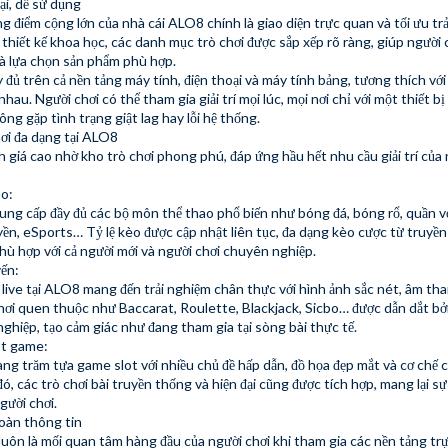
ại, dễ sử dụng
 điểm cộng lớn của nhà cái ALO8 chính là giao diện trực quan và tối ưu trả
thiết kế khoa học, các danh mục trò chơi được sắp xếp rõ ràng, giúp người 
à lựa chọn sản phẩm phù hợp.
 đủ trên cả nền tảng máy tính, điện thoại và máy tính bảng, tương thích với
hau. Người chơi có thể tham gia giải trí mọi lúc, mọi nơi chỉ với một thiết bị
ng gặp tình trạng giật lag hay lỗi hệ thống.
ơi đa dạng tại ALO8
giá cao nhờ kho trò chơi phong phú, đáp ứng hầu hết nhu cầu giải trí của
ao:
ng cấp đầy đủ các bộ môn thể thao phổ biến như bóng đá, bóng rổ, quần v
ền, eSports… Tỷ lệ kèo được cập nhật liên tục, đa dạng kèo cược từ truyề
hù hợp với cả người mới và người chơi chuyên nghiệp.
ến:
live tại ALO8 mang đến trải nghiệm chân thực với hình ảnh sắc nét, âm th
hơi quen thuộc như Baccarat, Roulette, Blackjack, Sicbo… được dẫn dắt bởi
ghiệp, tạo cảm giác như đang tham gia tại sòng bài thực tế.
ot game:
g trăm tựa game slot với nhiều chủ đề hấp dẫn, đồ họa đẹp mắt và cơ chế c
ó, các trò chơi bài truyền thống và hiện đại cũng được tích hợp, mang lại s
gười chơi.
oàn thông tin
luôn là mối quan tâm hàng đầu của người chơi khi tham gia các nền tảng tr