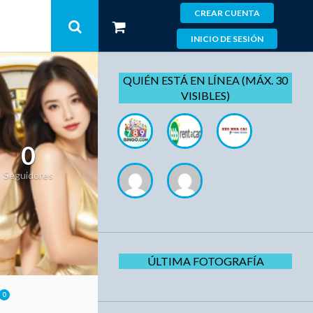
CREAR CUENTA
INICIO DE SESIÓN
QUIÉN ESTÁ EN LÍNEA (MÁX. 30
VISIBLES)
0
Seguidores
ÚLTIMA FOTOGRAFÍA
0