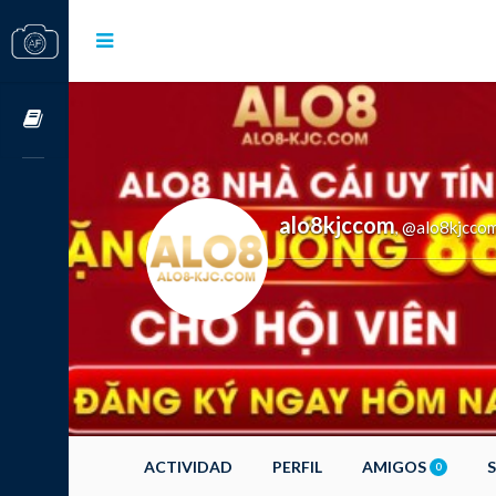
Cursos OnLine
alo8kjccom
@alo8kjcco
,
ACTIVIDAD
PERFIL
AMIGOS
0