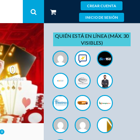
CREAR CUENTA
INICIO DE SESIÓN
QUIÉN ESTÁ EN LÍNEA (MÁX. 30
VISIBLES)
0
Seguidores
0