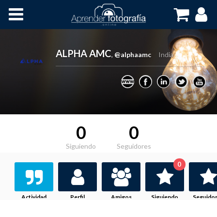
Inicio
Cursos OnLine
ALPHA AMC
,
@alphaamc
India
0
0
Siguiendo
Seguidores
0
Actividad
Perfil
Amigos
Siguiendo
Seguido