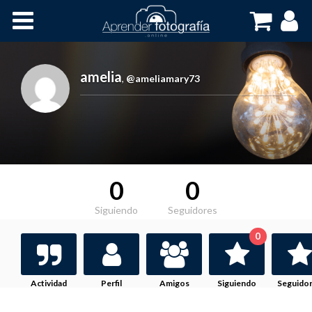
Inicio
Cursos OnLine
amelia
,
@ameliamary73
0
0
Siguiendo
Seguidores
0
Actividad
Perfil
Amigos
Siguiendo
Seguido