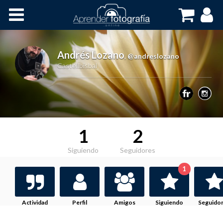
Inicio
Cursos OnLine
Andrés Lozano
,
@andreslozano
Castellbisbal
1
2
Siguiendo
Seguidores
1
Actividad
Perfil
Amigos
Siguiendo
Seguido