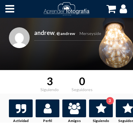
Inicio
Cursos OnLine
andrew
,
@andrew
Merseyside
3
0
Siguiendo
Seguidores
3
Actividad
Perfil
Amigos
Siguiendo
Seguido