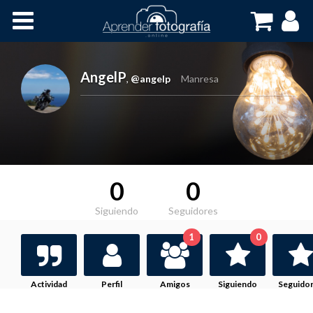
Inicio
Cursos OnLine
AngelP
,
@angelp
Manresa
0
0
Siguiendo
Seguidores
1
0
Actividad
Perfil
Amigos
Siguiendo
Seguido