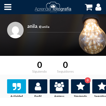
Inicio
Cursos OnLine
anila
,
@anila
0
0
Siguiendo
Seguidores
0
Actividad
Perfil
Amigos
Siguiendo
Seguido