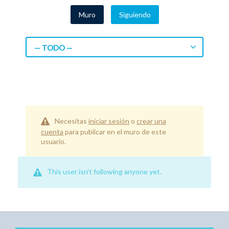
Muro
Siguiendo
— TODO —
Necesitas
iniciar sesión
o
crear una
cuenta
para publicar en el muro de este
usuario.
This user isn't following anyone yet.