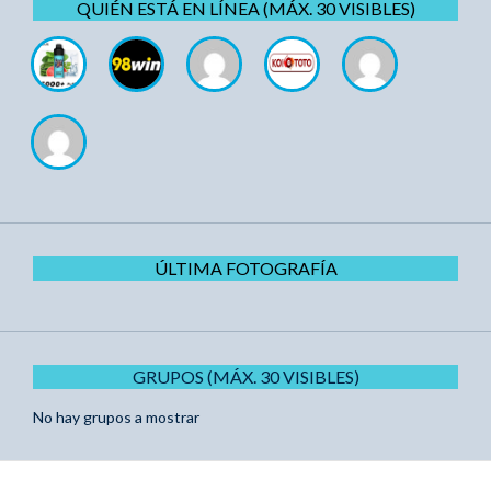
QUIÉN ESTÁ EN LÍNEA (MÁX. 30 VISIBLES)
ÚLTIMA FOTOGRAFÍA
GRUPOS (MÁX. 30 VISIBLES)
No hay grupos a mostrar