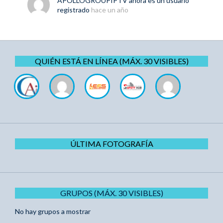
APOLLOGROUPIPTV
ahora es un usuario
registrado
hace un año
QUIÉN ESTÁ EN LÍNEA (MÁX. 30 VISIBLES)
ÚLTIMA FOTOGRAFÍA
GRUPOS (MÁX. 30 VISIBLES)
No hay grupos a mostrar