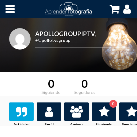
Inicio
Cursos OnLine
APOLLOGROUPIPTV
,
@apollotvsgroup
0
0
Siguiendo
Seguidores
0
Actividad
Perfil
Amigos
Siguiendo
Seguido