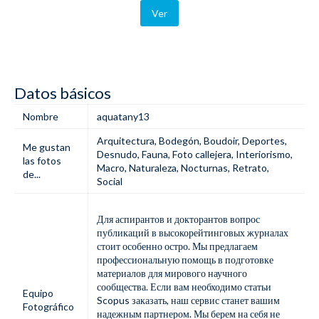
Ver
Datos básicos
Nombre
aquatany13
Arquitectura
,
Bodegón
,
Boudoir
,
Deportes
,
Me gustan
Desnudo
,
Fauna
,
Foto callejera
,
Interiorismo
,
las fotos
Macro
,
Naturaleza
,
Nocturnas
,
Retrato
,
de...
Social
Для аспирантов и докторантов вопрос
публикаций в высокорейтинговых журналах
стоит особенно остро. Мы предлагаем
профессиональную помощь в подготовке
материалов для мирового научного
сообщества. Если вам необходимо
статьи
Equipo
Scopus заказать
, наш сервис станет вашим
Fotográfico
надежным партнером. Мы берем на себя не