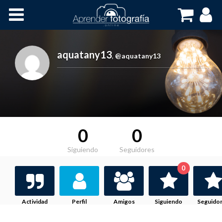
Inicio
Cursos OnLine
aquatany13
,
@aquatany13
0
0
Siguiendo
Seguidores
0
Actividad
Perfil
Amigos
Siguiendo
Seguido