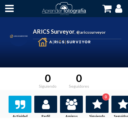
Inicio
Cursos OnLine
ARICS Surveyor
,
@aricssurveyor
0
0
Siguiendo
Seguidores
0
Actividad
Perfil
Amigos
Siguiendo
Seguido