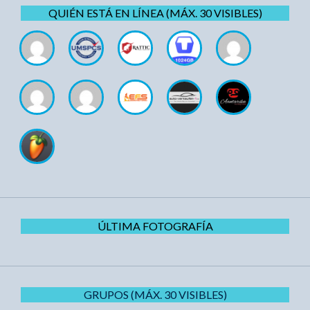
QUIÉN ESTÁ EN LÍNEA (MÁX. 30 VISIBLES)
ÚLTIMA FOTOGRAFÍA
GRUPOS (MÁX. 30 VISIBLES)