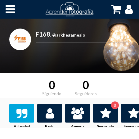
Inicio
Cursos OnLine
F168
,
@arkhegamesio
0
0
Siguiendo
Seguidores
0
Actividad
Perfil
Amigos
Siguiendo
Seguido