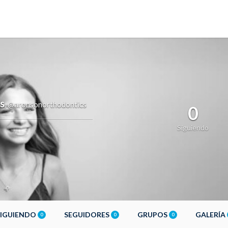
s
@aronsonorthodontics
,
0
Siguiendo
SIGUIENDO
SEGUIDORES
GRUPOS
GALERÍA
0
0
0