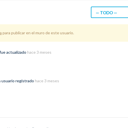
— TODO —
a
para publicar en el muro de este usuario.
fue actualizado
hace 3 meses
 usuario registrado
hace 3 meses