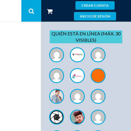
CREAR CUENTA
INICIO DE SESIÓN
QUIÉN ESTÁ EN LÍNEA (MÁX. 30
VISIBLES)