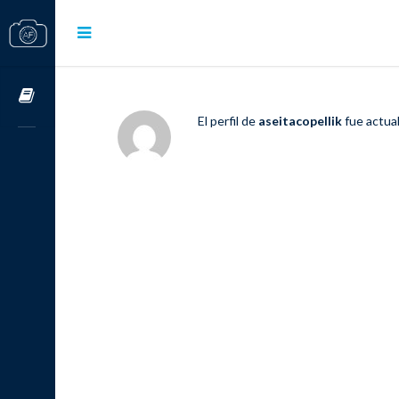
Cursos OnLine
El perfil de
aseitacopellik
fue actua