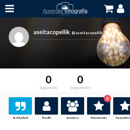
Inicio
Cursos OnLine
aseitacopellik
,
@aseitacopellik
0
0
Siguiendo
Seguidores
0
Actividad
Perfil
Amigos
Siguiendo
Seguido