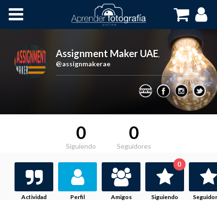
Inicio
Cursos OnLine
Assignment Maker UAE
,
@assignmakerae
0
0
Siguiendo
Seguidores
0
Actividad
Perfil
Amigos
Siguiendo
Seguido