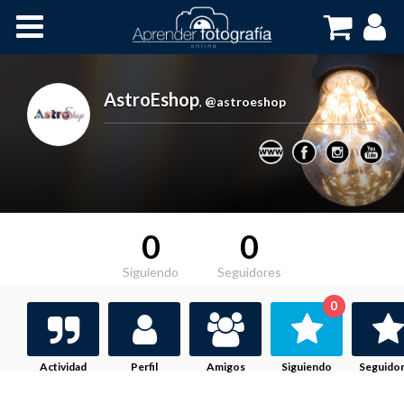
Inicio
Cursos OnLine
AstroEshop
,
@astroeshop
0
0
Siguiendo
Seguidores
0
Actividad
Perfil
Amigos
Siguiendo
Seguido