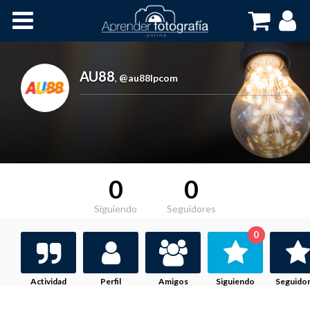
Inicio
Cursos OnLine
AU88
,
@au88lpcom
0
0
Siguiendo
Seguidores
0
Actividad
Perfil
Amigos
Siguiendo
Seguido