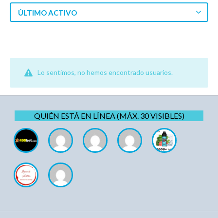
ÚLTIMO ACTIVO
Lo sentimos, no hemos encontrado usuarios.
QUIÉN ESTÁ EN LÍNEA (MÁX. 30 VISIBLES)