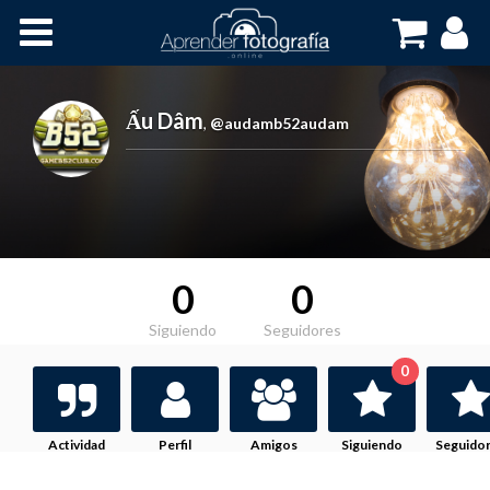
Inicio
Cursos OnLine
Ấu Dâm
,
@audamb52audam
0
0
Siguiendo
Seguidores
0
Actividad
Perfil
Amigos
Siguiendo
Seguido