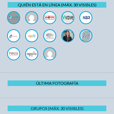
QUIÉN ESTÁ EN LÍNEA (MÁX. 30 VISIBLES)
ÚLTIMA FOTOGRAFÍA
GRUPOS (MÁX. 30 VISIBLES)