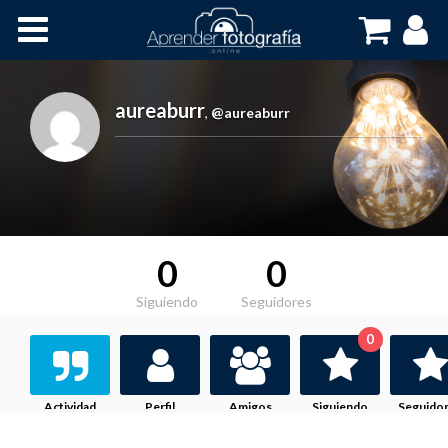
Inicio
Cursos OnLine
aureaburr
,
@aureaburr
0
0
Siguiendo
Seguidores
0
Actividad
Perfil
Amigos
Siguiendo
Seguido