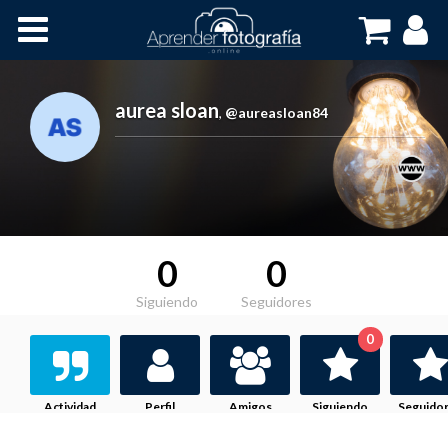
Inicio
Cursos OnLine
aurea sloan
,
@aureasloan84
0
0
Siguiendo
Seguidores
0
Actividad
Perfil
Amigos
Siguiendo
Seguido