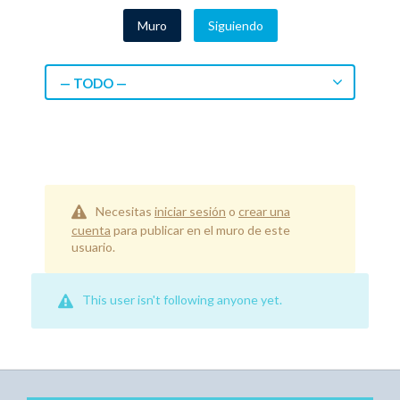
Muro
Siguiendo
— TODO —
Necesitas
iniciar sesión
o
crear una
cuenta
para publicar en el muro de este
usuario.
This user isn't following anyone yet.