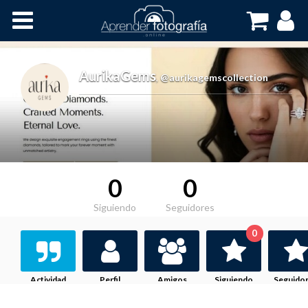
Inicio
Cursos OnLine
AurikaGems
,
@aurikagemscollection
0
0
Siguiendo
Seguidores
0
Actividad
Perfil
Amigos
Siguiendo
Seguido