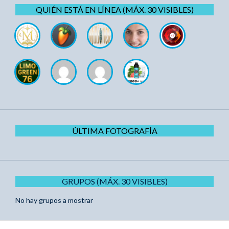
QUIÉN ESTÁ EN LÍNEA (MÁX. 30 VISIBLES)
ÚLTIMA FOTOGRAFÍA
GRUPOS (MÁX. 30 VISIBLES)
No hay grupos a mostrar