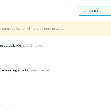
— TODO —
a
para publicar en el muro de este usuario.
ue actualizado
hace 2 meses
usuario registrado
hace 2 meses