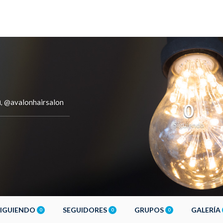
n
@avalonhairsalon
,
0
Siguiendo
SIGUIENDO
SEGUIDORES
GRUPOS
GALERÍA
0
0
0