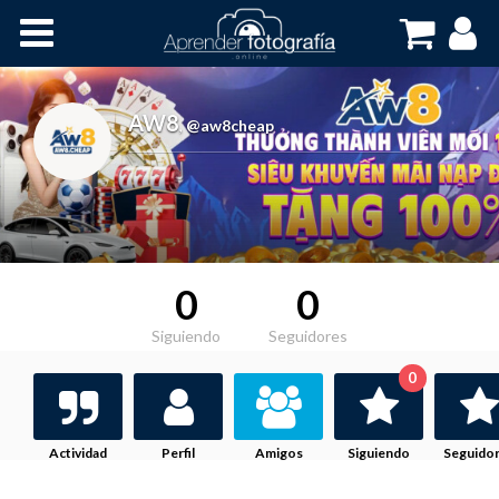
Inicio
Cursos OnLine
AW8
,
@aw8cheap
0
0
Siguiendo
Seguidores
0
Actividad
Perfil
Amigos
Siguiendo
Seguido