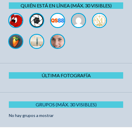
QUIÉN ESTÁ EN LÍNEA (MÁX. 30 VISIBLES)
ÚLTIMA FOTOGRAFÍA
GRUPOS (MÁX. 30 VISIBLES)
No hay grupos a mostrar