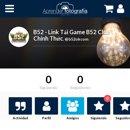
Inicio
Cursos OnLine
B52 - Link Tải Game B52 Club
Chính Thức
,
@b52okcom
0
0
Siguiendo
Seguidores
0
Actividad
Perfil
Amigos
Siguiendo
Seguido