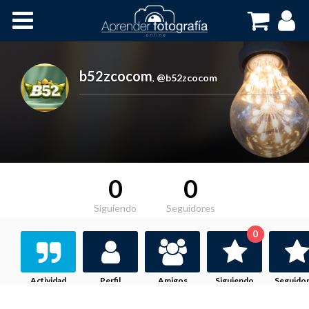
Inicio
Cursos OnLine
b52zcocom
,
@b52zcocom
0
0
Siguiendo
Seguidores
0
Actividad
Perfil
Amigos
Siguiendo
Seguido