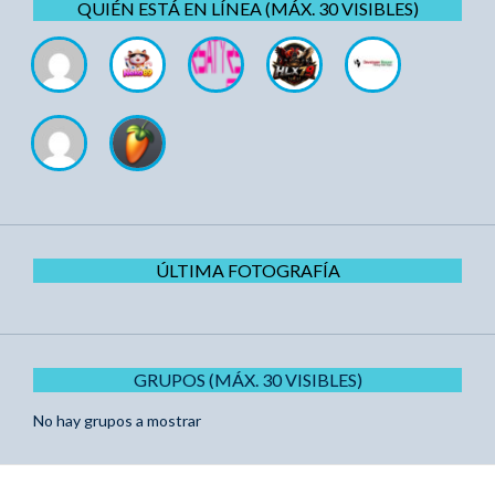
QUIÉN ESTÁ EN LÍNEA (MÁX. 30 VISIBLES)
ÚLTIMA FOTOGRAFÍA
GRUPOS (MÁX. 30 VISIBLES)
No hay grupos a mostrar