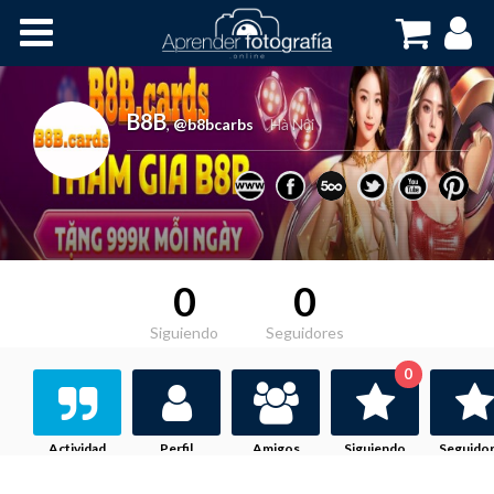
Inicio
Cursos OnLine
B8B
,
@b8bcarbs
Hà Nội
0
0
Siguiendo
Seguidores
0
Actividad
Perfil
Amigos
Siguiendo
Seguido