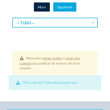
Muro
Siguiendo
— TODO —
Necesitas
iniciar sesión
o
crear una
cuenta
para publicar en el muro de este
usuario.
This user isn't following anyone yet.