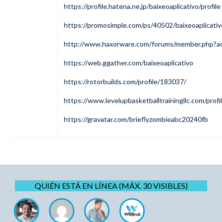
https://profile.hatena.ne.jp/baixeoaplicativo/profile
https://promosimple.com/ps/40502/baixeoaplicativ
http://www.haxorware.com/forums/member.php?ac
https://web.ggather.com/baixeoaplicativo
https://rotorbuilds.com/profile/183037/
https://www.levelupbasketballtrainingllc.com/prof
https://gravatar.com/brieflyzombieabc20240fb
QUIÉN ESTÁ EN LÍNEA (MÁX. 30 VISIBLES)