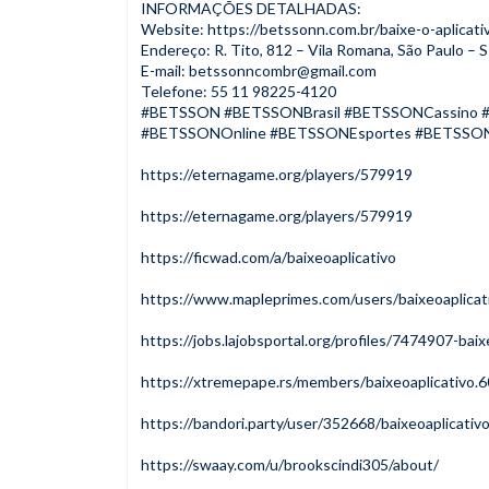
INFORMAÇÕES DETALHADAS:
Website:
https://betssonn.com.br/baixe-o-aplicat
Endereço: R. Tito, 812 – Vila Romana, São Paulo – S
E-mail:
betssonncombr@gmail.com
Telefone: 55 11 98225-4120
#BETSSON #BETSSONBrasil #BETSSONCassino 
#BETSSONOnline #BETSSONEsportes #BETSSONO
https://eternagame.org/players/579919
https://eternagame.org/players/579919
https://ficwad.com/a/baixeoaplicativo
https://www.mapleprimes.com/users/baixeoaplicat
https://jobs.lajobsportal.org/profiles/7474907-baix
https://xtremepape.rs/members/baixeoaplicativo.
https://bandori.party/user/352668/baixeoaplicativo
https://swaay.com/u/brookscindi305/about/