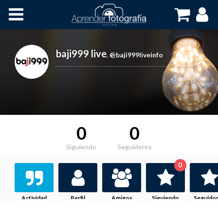
Inicio
Cursos OnLine
baji999 live
,
@baji999liveinfo
0
0
Siguiendo
Seguidores
0
Actividad
Perfil
Amigos
Siguiendo
Seguido