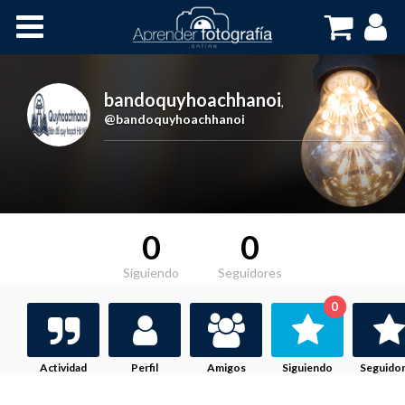
Inicio
Cursos OnLine
bandoquyhoachhanoi
,
@bandoquyhoachhanoi
0
0
Siguiendo
Seguidores
0
Actividad
Perfil
Amigos
Siguiendo
Seguido