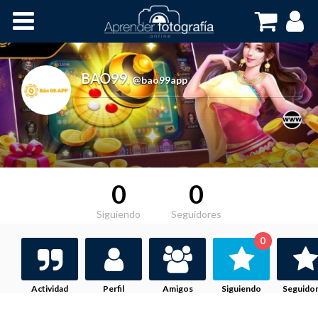
Inicio
Cursos OnLine
BAO99
,
@bao99app
0
0
Siguiendo
Seguidores
0
Actividad
Perfil
Amigos
Siguiendo
Seguido