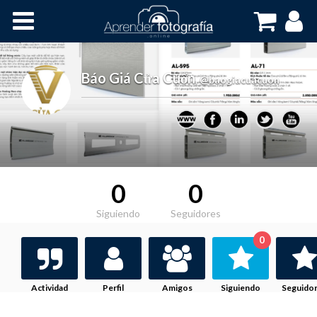
Inicio
Cursos OnLine
Báo Giá Cửa Cuốn
,
@baogiacuacuon
0
0
Siguiendo
Seguidores
0
Actividad
Perfil
Amigos
Siguiendo
Seguido