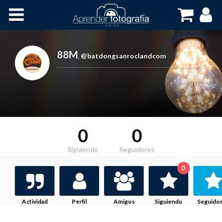
Inicio
Cursos OnLine
88M
,
@batdongsanroclandcom
0
0
Siguiendo
Seguidores
0
Actividad
Perfil
Amigos
Siguiendo
Seguido